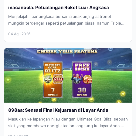
macanbola: Petualangan Roket Luar Angkasa
Menjelajahi luar angkasa bersama anak anjing astronot
mungkin terdengar seperti petualangan biasa, namun Triple
Launch Fortune Wild dari Play’n GO...
04 Agu 2026
898aa: Sensasi Final Kejuaraan di Layar Anda
Masuklah ke lapangan hijau dengan Ultimate Goal Blitz, sebuah
slot yang membawa energi stadion langsung ke layar Anda.
Jika Anda...