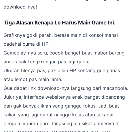
download-nya!
Tiga Alasan Kenapa Lo Harus Main Game Ini:
Grafiknya gokil parah, berasa main di konsol mahal
padahal cuma di HP!
Gameplay-nya seru, cocok banget buat mabar bareng
anak-anak tongkrongan pas lagi gabut.
Ukuran filenya pas, gak bikin HP kentang gue panas
atau lemot pas main lama.
Gue dapet link download-nya langsung dari macanbola.
Jujur ya, interface websitenya enak banget dipandang
dan gak banyak iklan yang ganggu fokus. Jadi buat
kalian yang lagi gabut nunggu kelas atau sekadar
pengen hiburan baru, langsung aja sikat gamenya di