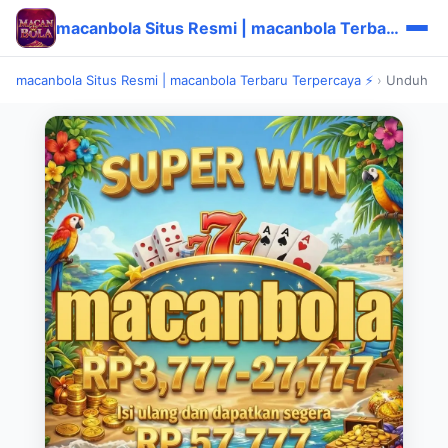
macanbola Situs Resmi | macanbola Terbaru Terpercaya ⚡
macanbola Situs Resmi | macanbola Terbaru Terpercaya ⚡
›
Unduh